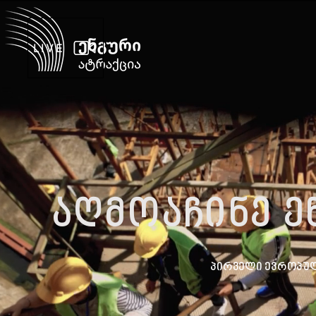
LIVE
აღმოაჩინე ე
პირველი ევროპუ